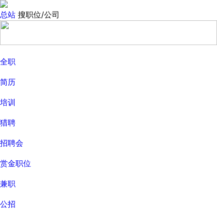
总站
搜职位/公司
全职
简历
培训
猎聘
招聘会
赏金职位
兼职
公招